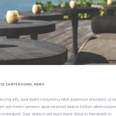
TEL ZANTE ROOMS
,
NEWS
scing elit
,
sed diam nonummy nibh euismod tincidunt ut l
im ad minim veniam, quis nostrud exerci tation ullamcorpe
consequat. Duis autem vel eum iriure dolor in hendrerit in