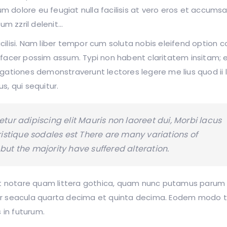
um dolore eu feugiat nulla facilisis at vero eros et accums
um zzril delenit…
facilisi. Nam liber tempor cum soluta nobis eleifend option 
 facer possim assum. Typi non habent claritatem insitam; 
stigationes demonstraverunt lectores legere me lius quod ii
s, qui sequitur.
tur adipiscing elit Mauris non laoreet dui, Morbi lacus
ristique sodales est There are many variations of
ut the majority have suffered alteration.
 notare quam littera gothica, quam nunc putamus parum 
er seacula quarta decima et quinta decima. Eodem modo ty
 in futurum.