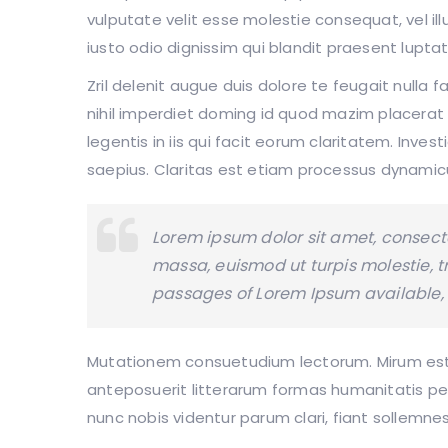
vulputate velit esse molestie consequat, vel ill
iusto odio dignissim qui blandit praesent luptat
Zril delenit augue duis dolore te feugait nulla 
nihil imperdiet doming id quod mazim placerat
legentis in iis qui facit eorum claritatem. Inve
saepius. Claritas est etiam processus dynamicu
Lorem ipsum dolor sit amet, consecte
massa, euismod ut turpis molestie, t
passages of Lorem Ipsum available, b
Mutationem consuetudium lectorum. Mirum est
anteposuerit litterarum formas humanitatis p
nunc nobis videntur parum clari, fiant sollemnes