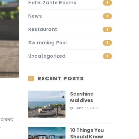
Hotel Zante Rooms
1
News
1
Restaurant
1
Swimming Pool
1
Uncategorized
1
RECENT POSTS
Seashine
Maldives
June 17, 2018
aoreet
r
10 Things You
Should Know